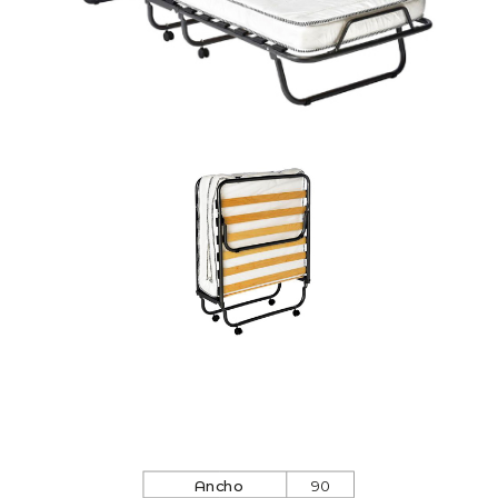
A
n
c
h
o
90