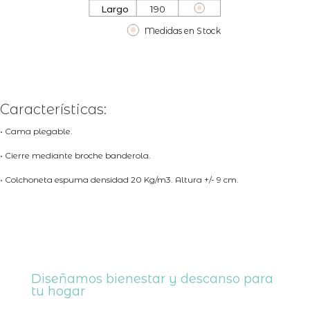
L
a
r
go
190
Medidas en S
t
o
c
k
Características:
• Cama plegable.
• Cierre mediante broche banderola.
• Colchoneta espuma densidad 20 Kg/m3. Altura +/- 9 cm.
Diseñamos bienestar y descanso para
tu hogar